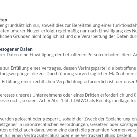
aten
grundsätzlich nur, soweit dies zur Bereitstellung einer funktionsfä
aten unserer Nutzer erfolgt regelmäßig nur nach Einwilligung des Nut
lichen Gründen nicht möglich ist und die Verarbeitung der Daten durch
bezogener Daten
r Daten eine Einwilligung der betroffenen Person einholen, dient Ar
r Erfüllung eines Vertrages, dessen Vertragspartei die betroffene Pers
itungsvorgänge, die zur Durchführung vorvertraglicher Maßnahmen er
füllung einer rechtlichen Verpflichtung erforderlich ist, der unser U
nteresses unseres Unternehmens oder eines Dritten erforderlich und 
sse nicht, so dient Art. 6 Abs. 1 lit. f DSGVO als Rechtsgrundlage für
rden gelöscht oder gesperrt, sobald der Zweck der Speicherung entf
tzgeber in unionsrechtlichen Verordnungen, Gesetzen oder sonstigen 
en erfolgt auch dann, wenn eine durch die genannten Normen vorgesc
en für einen Vertragsabschluss oder eine Vertragserfüllung besteht.