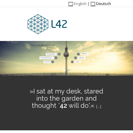
English
Deutsch
Next
Level
Publishing ®
XML first
Bedarfsanalyse
Prozessoptimierung
XML last
Support
24 x 7
»I sat at my desk, stared
into the garden and
thought '
42
will do'.«
[...]